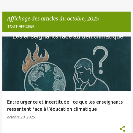
Affichage des articles du octobre, 2025
TOUT AFFICHER
A
r
t
i
c
l
e
Entre urgence et incertitude : ce que les enseignants
s
ressentent face à l’éducation climatique
octobre 20, 2025