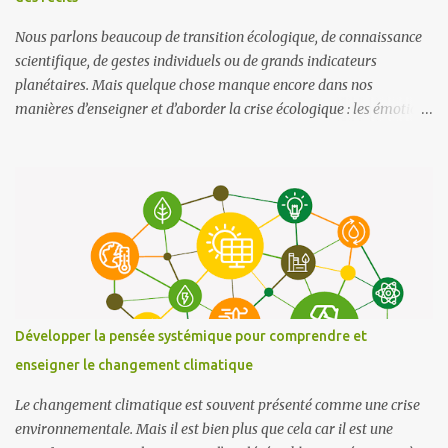
Nous parlons beaucoup de transition écologique, de connaissance
scientifique, de gestes individuels ou de grands indicateurs
planétaires. Mais quelque chose manque encore dans nos
manières d’enseigner et d’aborder la crise écologique : les émotions
. Et plus largement, tout ce que ces émotions disent de notre
rapport au monde. Un article récent de Frontiers in Education
propose un cadre conceptuel particulièrement éclairant pour
repenser l’éducation à l’environnement : intégrer l’ écopsychologie ,
les éco-émotions et les récits au cœur des apprentissages Dit
autrement : on ne transforme pas les comportements
environnementaux par la seule accumulation de connaissances,
mais en mettant les émotions et les histoires au service d’une
identité écologique plus profonde . L’impasse d’une éducation
Développer la pensée systémique pour comprendre et
purement cognitive Depuis les années 1970, l’éducation à
enseigner le changement climatique
l’environnement s’est largement construite sur des objectifs
cognitifs : comprendre les écosystèmes, analyser les crises, évaluer
Le changement climatique est souvent présenté comme une crise
les ...
environnementale. Mais il est bien plus que cela car il est une