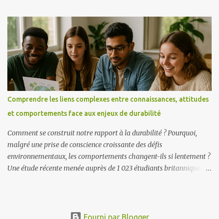
économiques, tous interdépendants et en constante interaction.
Former les futurs enseignants à cette complexité n’est donc pas une
option mais une nécessité. C’est à partir de ce constat qu’une
équipe de chercheurs espagnols – María A. Lorenzo-Rial,
Mercedes Varela-Losada, Uxío Pérez-Rodríguez (Université de
Vigo) et Pedro Vega-Marcote (Université de La Corogne) – a mené
une étude innovante publiée en 2025 dans l’ International Journal
of Sustainability in Higher Education . Leur objectif était double :
concevoir un outil permettant d’évaluer la pensée systémique
Comprendre les liens complexes entre connaissances, attitudes
appliquée au climat, tester son efficacité auprès de futurs
et comportements face aux enjeux de durabilité
enseignants du primaire. Pourquoi la pensée systémique est une
compétence clé La pensée systémique est d...
Comment se construit notre rapport à la durabilité ? Pourquoi,
malgré une prise de conscience croissante des défis
environnementaux, les comportements changent-ils si lentement ?
Une étude récente menée auprès de 1 023 étudiants britanniques et
turcs apporte des éléments de réponse en explorant les relations
entre trois dimensions clés : les connaissances, les attitudes et les
comportements liés à la durabilité. Les résultats révèlent une
réalité plus complexe qu’il n’y paraît : savoir ne suffit pas à agir .
Fourni par Blogger