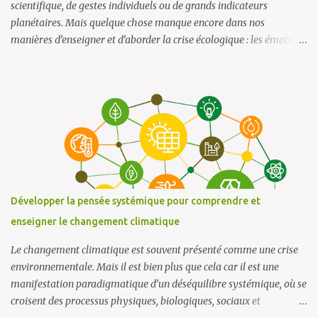
scientifique, de gestes individuels ou de grands indicateurs
planétaires. Mais quelque chose manque encore dans nos
manières d’enseigner et d’aborder la crise écologique : les émotions
. Et plus largement, tout ce que ces émotions disent de notre
rapport au monde. Un article récent de Frontiers in Education
propose un cadre conceptuel particulièrement éclairant pour
repenser l’éducation à l’environnement : intégrer l’ écopsychologie ,
les éco-émotions et les récits au cœur des apprentissages Dit
autrement : on ne transforme pas les comportements
environnementaux par la seule accumulation de connaissances,
mais en mettant les émotions et les histoires au service d’une
identité écologique plus profonde . L’impasse d’une éducation
Développer la pensée systémique pour comprendre et
purement cognitive Depuis les années 1970, l’éducation à
enseigner le changement climatique
l’environnement s’est largement construite sur des objectifs
cognitifs : comprendre les écosystèmes, analyser les crises, évaluer
Le changement climatique est souvent présenté comme une crise
les ...
environnementale. Mais il est bien plus que cela car il est une
manifestation paradigmatique d’un déséquilibre systémique, où se
croisent des processus physiques, biologiques, sociaux et