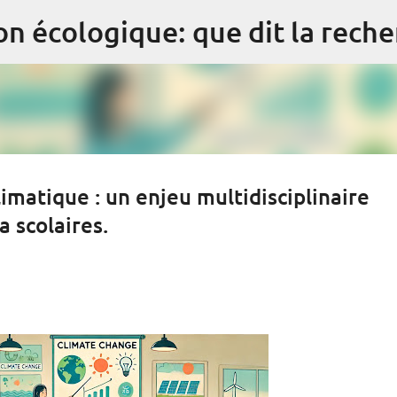
Accéder au contenu principal
n écologique: que dit la reche
matique : un enjeu multidisciplinaire
a scolaires.