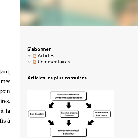
S'abonner
Articles
Commentaires
tant,
Articles les plus consultés
ammes
 pour
ires.
 à la
fis à