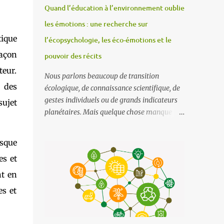
Quand l’éducation à l’environnement oublie
les émotions : une recherche sur
tique
l’écopsychologie, les éco-émotions et le
façon
pouvoir des récits
teur.
Nous parlons beaucoup de transition
é des
écologique, de connaissance scientifique, de
gestes individuels ou de grands indicateurs
ujet
planétaires. Mais quelque chose manque
encore dans nos manières d’enseigner et
d’aborder la crise écologique : les émotions .
esque
Et plus largement, tout ce que ces émotions
es et
disent de notre rapport au monde. Un article
récent de Frontiers in Education propose un
nt en
cadre conceptuel particulièrement éclairant
es et
pour repenser l’éducation à l’environnement
: intégrer l’ écopsychologie , les éco-
émotions et les récits au cœur des