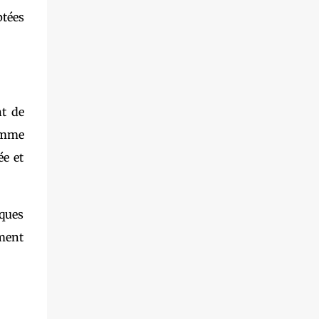
ptées
t de
comme
ée et
iques
ement