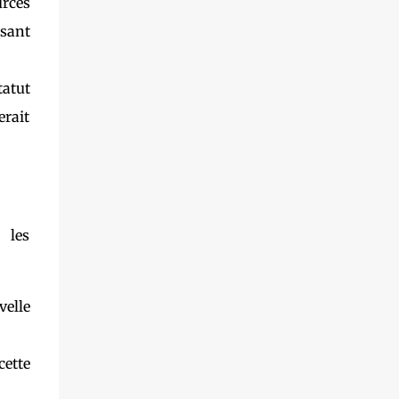
urces
de la renforcer. La littératie en durabilité : un
cadre d’analyse essentiel L’étude s’inscrit
isant
dans un projet international visant à mieux
comprendre la sustainability literacy (ou
tatut
littératie en durabilité), définie comme
l’ensemble des connaissances, attitudes,
erait
compétences et comportements nécessaires
pour agir en faveur d’un a...
 les
velle
cette